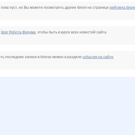
stasiay
Anntu
Annyy
Beatrisa
BlonMi
Bobric
BooBoo
 пока пуст, но Вы можете посмотреть другие блоги на странице
рейтинга блог
Club
Gala N
IRES
IRenz
Ilorchik
InnaUmnichka
Irinabzina
е
блог Робота Форума
, чтобы быть в курсе всех новостей сайта.
a
LAMYR84
Ladyfirst
LanaNN
Larshe
Lenic
Lenuik
ть последние записи в блогах можно в разделе
события на сайте
.
n
Marietta
Milaniyaa
Mora
N@T@LK@
NAd123
Narmebel
-looking
Nirkova
Noatel
Nutka
Olgs
Olushka)
PELIKAN