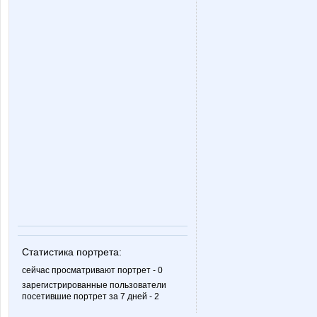
Sc@rlet
Selana
Zaika-Zaznaika
Ze
belkastrelka
blandin
julia0802
kalinae2
Статистика портрета:
ludochek
lusa
сейчас просматривают портрет - 0
зарегистрированные пользователи
посетившие портрет за 7 дней - 2