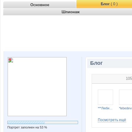
Блог
( 0 )
Основное
Шпионаж
Блог
105
***Любимка***
*lebedev
Посмотреть ещё
Портрет заполнен на 53 %