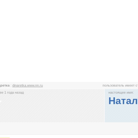
аретка
:
dinaretka.www.nn.ru
пользователь имеет 
е 1 года назад
настоящее имя:
Натал