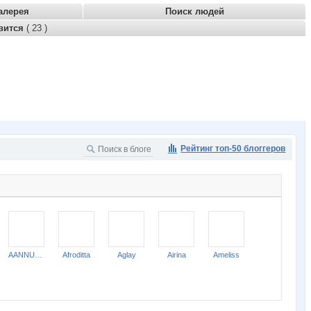
алерея
Поиск людей
вится
( 23 )
Рейтинг топ-50 блоггеров
AANNUSHKA
Afroditta
Aglay
Airina
Ameliss