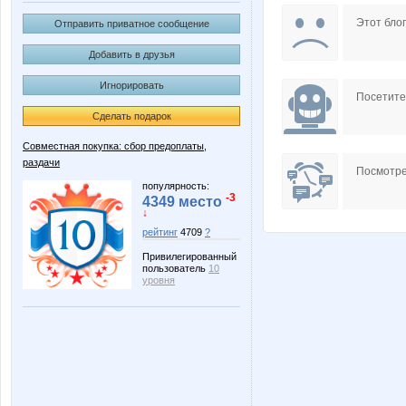
Angelina2307
Anna
Этот блог
Отправить приватное сообщение
Добавить в друзья
Игнорировать
Edissa
Extension
Посетит
Сделать подарок
Совместная покупка: сбор предоплаты,
раздачи
Knita
Ksyuh
Посмотре
популярность:
-3
4349 место
↓
рейтинг
4709
?
MamaNT
Mamasu
Привилегированный
пользователь
10
уровня
Nery
Nice