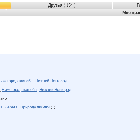
Друзья
( 154 )
Г
Мне нра
а
ижегородская обл.
,
Нижний Новгород
,
Нижегородская обл.
,
Нижний Новгород
зано
ля...берега...Природу люблю!
(1)