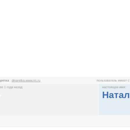
аретка
:
dinaretka.www.nn.ru
пользователь имеет 
е 1 года назад
настоящее имя:
Натал