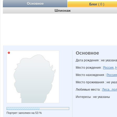
Основное
Блог
( 0 )
Шпионаж
Основное
Дата рождения : не указан
Место рождения :
Россия
,
Н
Место нахождения :
Россия
Место проживания : не ука
Любимые места :
Леса...по
Интересы : не указаны
Портрет заполнен на 53 %