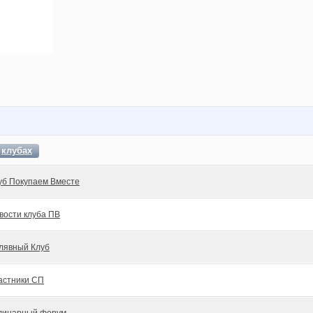
в
клубах
уб Покупаем Вместе
вости клуба ПВ
лявный Клуб
астники СП
линарный форум