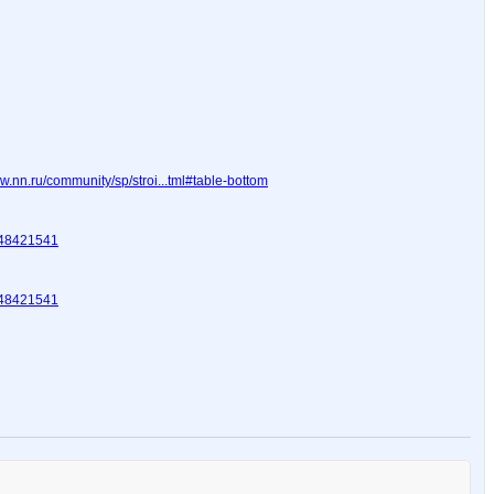
.nn.ru/community/sp/stroi...tml#table-bottom
#248421541
#248421541