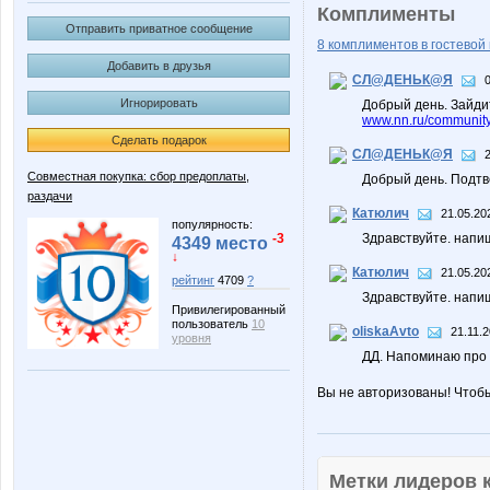
Комплименты
Отправить приватное сообщение
8 комплиментов в гостевой 
Добавить в друзья
СЛ@ДЕНЬК@Я
Игнорировать
Добрый день. Зайдит
www.nn.ru/community/
Сделать подарок
СЛ@ДЕНЬК@Я
Совместная покупка: сбор предоплаты,
Добрый день. Подтве
раздачи
Катюлич
21.05.20
популярность:
-3
Здравствуйте. напи
4349 место
↓
Катюлич
21.05.20
рейтинг
4709
?
Здравствуйте. напи
Привилегированный
пользователь
10
oliskaAvto
21.11.2
уровня
ДД. Напоминаю про 
Вы не авторизованы! Чтоб
Метки лидеров