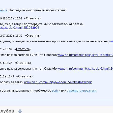
книге
. Последние комплименты посетителей:
«
Ответить
»
09.11.2020 в 15:36
е, пжл, в тему и подтвердите, либо откажитесь от заказа.
sp/stroi...0.html#251053908
«
Ответить
»
22.07.2020 в 13:39
рдите, пожалуйста, свой заказ или проставьте отказ, если он не актуален
www
«
Ответить
»
20 в 15:37
шите пож-та согласны или нет. Спасибо
www.nn.ru/community/sp/stroi...6.html
«
Ответить
»
20 в 15:37
шите пож-та согласны или нет. Спасибо
www.nn.ru/community/sp/stroi...6.html
«
Ответить
»
018 в 18:47
оплату за заказ:
www.nn.ru/community/pv/sbor/...54.html#newtopic
ы оставить комплимент необходимо
войти
или
зарегистрироваться
 клубов