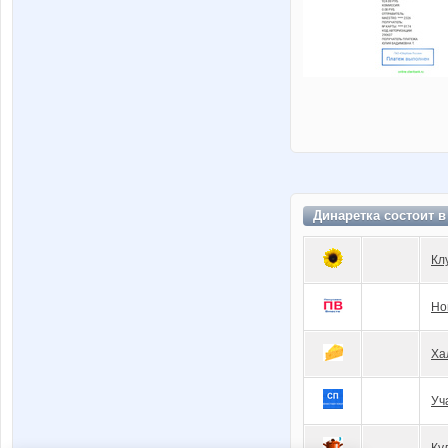
Динаретка состоит 
Кл
Но
Ха
Уч
Ку